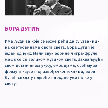
БОРА ДУГИЋ
Има људи за које се може рећи да су узваници
на светковинама овога света. Бора Дугић је
један од њих. Мали звук Борине чигра-фруле
меша се са великом музиком света. Захваљујући
свом истанчаном укусу, емоцијама, осећају за
фразу и изузетној извођачкој техници, Бора
Дугић спада у највеће народне уметнлке у
свету.