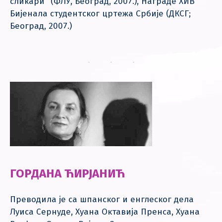
сликари“ (ФЛУ, Београд, 2007.), Награде XИВ
Бијенала студентског цртежа Србије (ДКСГ;
Београд, 2007.)
ГОРДАНА ЋИРЈАНИЋ
Преводила је са шпанског и енглеског дела
Луиса Сернуде, Хуана Октавија Пренса, Хуана