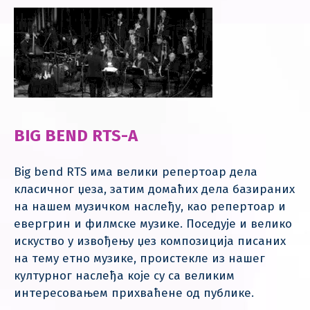
BIG BEND RTS-A
Big bend RTS има велики репертоар дела
класичног џеза, затим домаћих дела базираних
на нашем музичком наслеђу, као репертоар и
евергрин и филмске музике. Поседује и велико
искуство у извођењу џез композиција писаних
на тему етно музике, проистекле из нашег
културног наслеђа које су са великим
интересовањем прихваћене од публике.