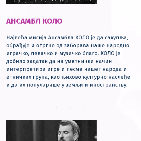
АНСАМБЛ КОЛО
Највећа мисија Ансамбла КОЛО је да сакупља,
обрађује и отргне од заборава наше народно
играчко, певачко и музичко благо. КОЛО је
добило задатак да на уметнички начин
интерпретира игре и песме нашег народа и
етничких група, као њихово културно наслеђе
и да их популарише у земљи и иностранству.