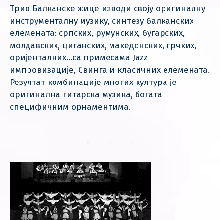
Трио Балканске жице изводи своју оригиналну
инструменталну музику, синтезу балканских
елемената: српских, румунских, бугарских,
молдавских, циганских, македонских, грчких,
оријенталних…са примесама Jazz
импровизације, Свинга и класичних елемената.
Резултат комбинације многих култура је
оригинална гитарска музика, богата
специфичним орнаментима.