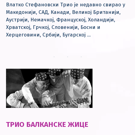
Влатко Стефановски Трио је недавно свирао у
Македонији, САД, Канади, Великој Британији,
Аустрији, Немачкој, Француској, Холандији,
Хрватској, Грчкој, Словенији, Босни и
Херцеговини, Србији, Бугарској …
ТРИО БАЛКАНСКЕ ЖИЦЕ