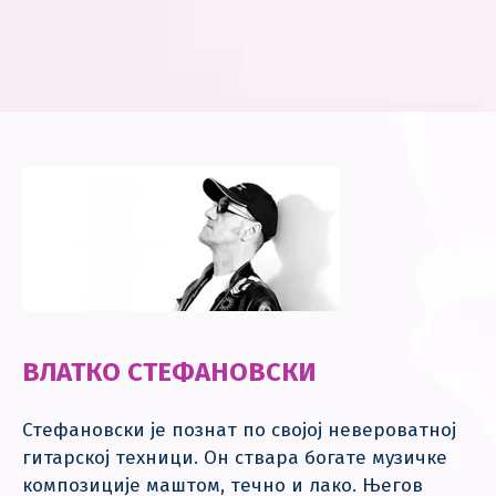
ВЛАТКО СТЕФАНОВСКИ
Стефановски је познат по својој невероватној
гитарској техници. Он ствара богате музичке
композиције маштом, течно и лако. Његов