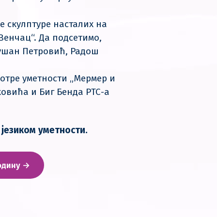
е скулптуре насталих на
енчац“. Да подсетимо,
Душан Петровић, Радош
мотре уметности „Мермер и
ковића и Биг Бенда РТС-а
 језиком уметности.
годину →