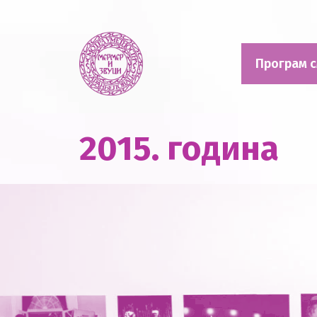
Смотра уметности "Мермер и звуци"
Програм с
2015. година