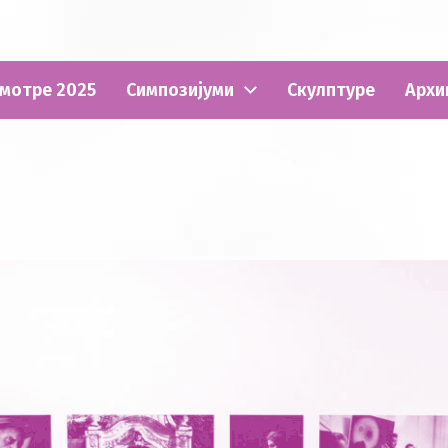
мотре 2025
Симпозијуми
Скулптуре
Архи