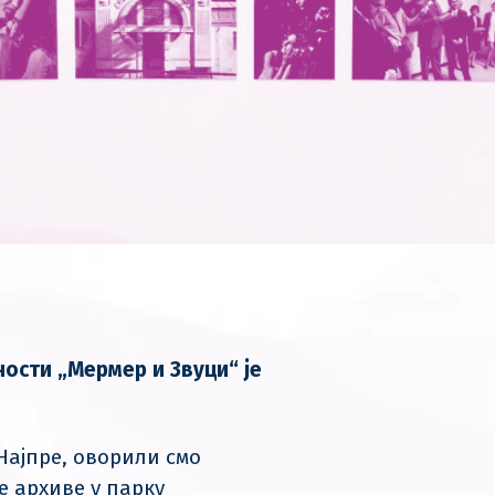
ости „Мермер и Звуци“ је
 Најпре, оворили смо
е архиве у парку