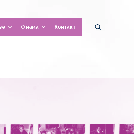
ве
О нама
Контакт