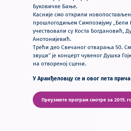
Буковичке Бање.
Касније смо открили новопостављен
прошлогодињем Симпозијуму „Бели В
учествовали су Коста Богдановић, 
Анотонијевић.
Трећи део Свечаног отварања 50. С
звуци“ је концерт чувеног Душка Гој
на отвореној сцени.
У Аранђеловцу се и овог лета прича
Преузмите програм смотре за 2015. 