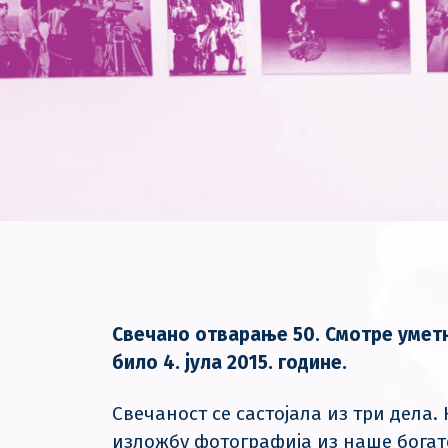
Свечано отварање 50. Смотре уметн
било 4. јула 2015. године.
Свечаност се састојала из три дела.
изложбу фотографија из наше богат