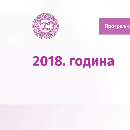
Смотра уметности "Мермер и звуци"
Програм с
2018. година