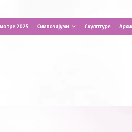
мотре 2025
Симпозијуми
Скулптуре
Архи